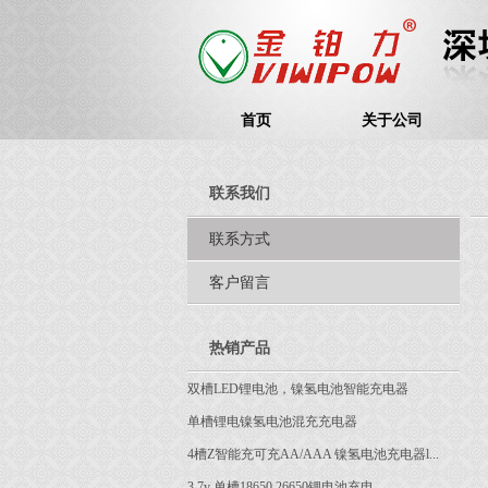
首页
关于公司
联系我们
联系方式
客户留言
热销产品
双槽LED锂电池，镍氢电池智能充电器
单槽锂电镍氢电池混充充电器
4槽Z智能充可充AA/AAA 镍氢电池充电器l...
3.7v 单槽18650,26650锂电池充电...